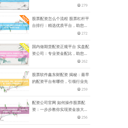
握
279
股票配资怎么个流程 股票杠杆平
台排行：精选优质平台，助您放
大
272
国内做期货配资正规平台 实盘配
资公司：专业资金配比，助您股
市
262
股票软件鑫东财配资 揭秘：最早
的配资平台有哪些，引领行业先
259
配资公司官网 如何操作股票配
资：一步步教你实现资金放大，
轻松
256