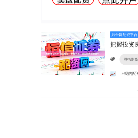
鼎合网配资平台
把握投资
股指期
正规的配