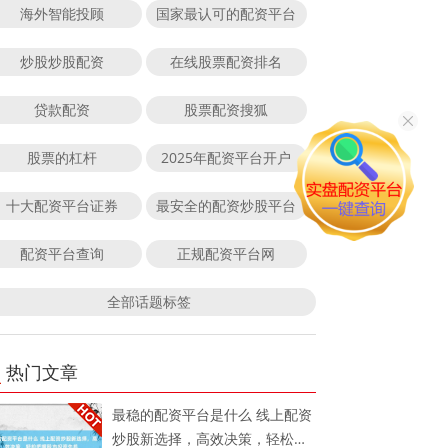
海外智能投顾
国家最认可的配资平台
炒股炒股配资
在线股票配资排名
贷款配资
股票配资搜狐
股票的杠杆
2025年配资平台开户
十大配资平台证券
最安全的配资炒股平台
配资平台查询
正规配资平台网
全部话题标签
热门文章
最稳的配资平台是什么 线上配资
炒股新选择，高效决策，轻松把