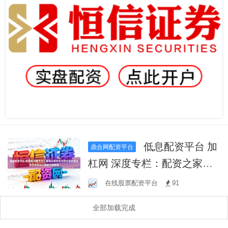
低息配资平台 加
鼎合网配资平台
杠网 深度专栏：配资之家在
深交所市场的组合相关性优
在线股票配资平台
91
化以指标可解释性
全部加载完成