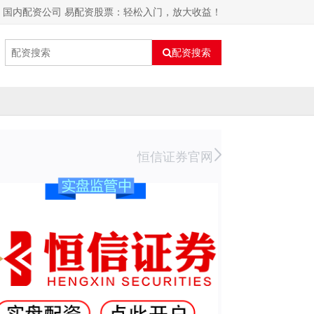
国内配资公司 易配资股票：轻松入门，放大收益！
配资搜索
恒信证券官网