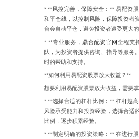
* **风控完善，保障安全：** 易
和平仓线，以控制风险，保障投资者
台会自动平仓，避免投资者遭受更大的
鼎合配资官网
* **专业服务，
全程支
队，为投资者提供咨询、指导等服务
时的帮助和支持。
**如何利用易配资股票放大收益？**
想要利用易配资股票放大收益，需要掌
* **选择合适的杠杆比例：** 杠
风险承受能力和投资经验，选择合适
比例，逐步积累经验。
* **制定明确的投资策略：** 在