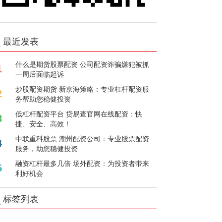
最近发表
什么是期货股票配资 公司配资诈骗嫌犯被抓
1
一周后面临起诉
炒股配资期货 新京海策略：专业杠杆配资服
2
务帮助您稳健投资
低杠杆配资平台 贷易查官网在线配资：快
3
捷、安全、高效！
中联重科股票 潮州配资公司：专业股票配资
4
服务，助您稳健投资
融资杠杆最多几倍 场外配资：为投资者带来
5
利好机会
标签列表