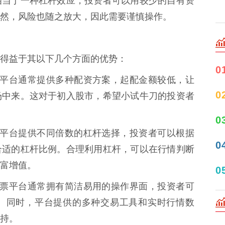
相当于一种杠杆效应，投资者可以用较少的自有资
然，风险也随之放大，因此需要谨慎操作。
得益于其以下几个方面的优势：
0
资股票平台通常提供多种配资方案，起配金额较低，让
0
场中来。这对于初入股市，希望小试牛刀的投资者
0
资股票平台提供不同倍数的杠杆选择，投资者可以根据
0
合适的杠杆比例。合理利用杠杆，可以在行情判断
富增值。
0
配资股票平台通常拥有简洁易用的操作界面，投资者可
。同时，平台提供的多种交易工具和实时行情数
持。