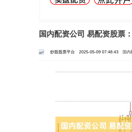
国内配资公司 易配资股票
国内
炒股股票平台
2025-05-09 07:48:43