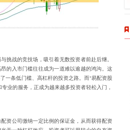
遇与挑战的竞技场，吸引着无数投资者前赴后继。
高昂的入市门槛往往成为一道难以逾越的鸿沟。这
了一条低门槛、高杠杆的投资之路。而“易配资股
和专业的服务，正成为越来越多投资者轻松入门，
向配资公司缴纳一定比例的保证金，从而获得配资