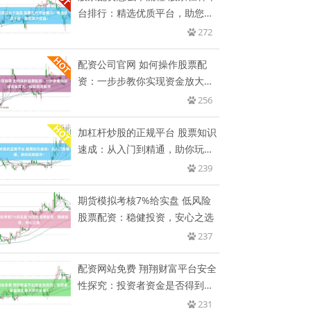
台排行：精选优质平台，助您放
大
272
配资公司官网 如何操作股票配
资：一步步教你实现资金放大，
轻松
256
加杠杆炒股的正规平台 股票知识
速成：从入门到精通，助你玩转
股
239
期货模拟考核7%给实盘 低风险
股票配资：稳健投资，安心之选
237
配资网站免费 翔翔财富平台安全
性探究：投资者资金是否得到充
分
231