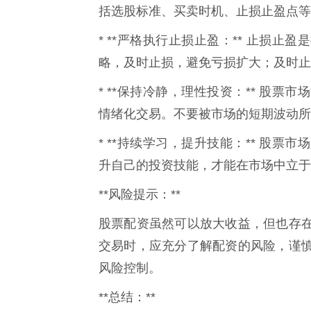
括选股标准、买卖时机、止损止盈点等
* **严格执行止损止盈：** 止损
略，及时止损，避免亏损扩大；及时止
* **保持冷静，理性投资：** 股
情绪化交易。不要被市场的短期波动所
* **持续学习，提升技能：** 股
升自己的投资技能，才能在市场中立于
**风险提示：**
股票配资虽然可以放大收益，但也存
交易时，应充分了解配资的风险，谨
风险控制。
**总结：**