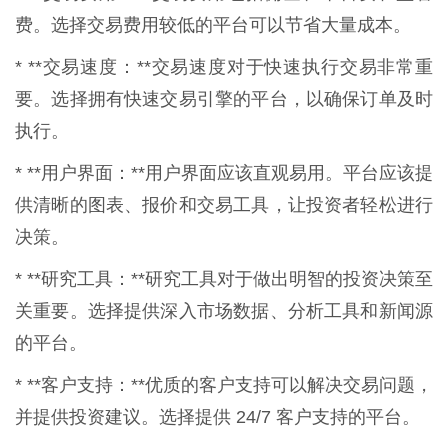
费。选择交易费用较低的平台可以节省大量成本。
* **交易速度：**交易速度对于快速执行交易非常重
要。选择拥有快速交易引擎的平台，以确保订单及时
执行。
* **用户界面：**用户界面应该直观易用。平台应该提
供清晰的图表、报价和交易工具，让投资者轻松进行
决策。
* **研究工具：**研究工具对于做出明智的投资决策至
关重要。选择提供深入市场数据、分析工具和新闻源
的平台。
* **客户支持：**优质的客户支持可以解决交易问题，
并提供投资建议。选择提供 24/7 客户支持的平台。