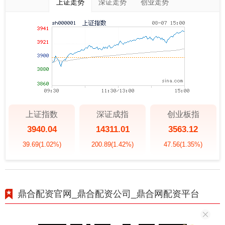
上证走势
深证走势
创业走势
上证指数
深证成指
创业板指
3940.04
14311.01
3563.12
39.69
(1.02%)
200.89
(1.42%)
47.56
(1.35%)
鼎合配资官网_鼎合配资公司_鼎合网配资平台