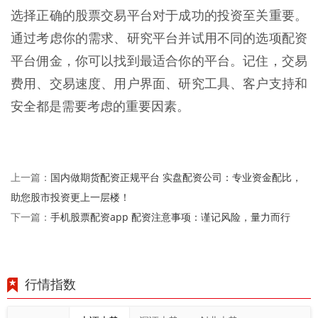
选择正确的股票交易平台对于成功的投资至关重要。
通过考虑你的需求、研究平台并试用不同的选项配资
平台佣金，你可以找到最适合你的平台。记住，交易
费用、交易速度、用户界面、研究工具、客户支持和
安全都是需要考虑的重要因素。
国内做期货配资正规平台 实盘配资公司：专业资金配比，
上一篇：
助您股市投资更上一层楼！
手机股票配资app 配资注意事项：谨记风险，量力而行
下一篇：
行情指数