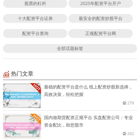
股票的杠杆
2025年配资平台开户
十大配资平台证券
最安全的配资炒股平台
配资平台查询
正规配资平台网
全部话题标签
热门文章
最稳的配资平台是什么 线上配资炒股新选择，
高效决策，轻松把握
279
国内做期货配资正规平台 实盘配资公司：专业
资金配比，助您股市
262