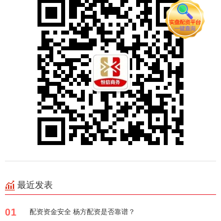
最近发表
01
配资资金安全 杨方配资是否靠谱？