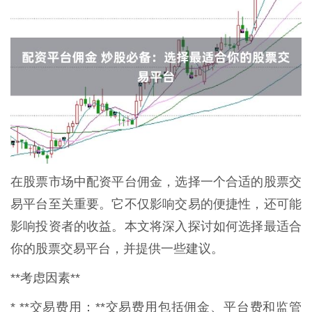
在股票市场中配资平台佣金，选择一个合适的股票交
易平台至关重要。它不仅影响交易的便捷性，还可能
影响投资者的收益。本文将深入探讨如何选择最适合
你的股票交易平台，并提供一些建议。
**考虑因素**
* **交易费用：**交易费用包括佣金、平台费和监管