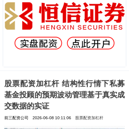
股票配资加杠杆 结构性行情下私募
基金投顾的预期波动管理基于真实成
交数据的实证
股票配资加杠杆
前三配资公司
2026-06-08 10:11:06