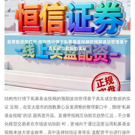
结构性行情下私募基金投顾的预期波动管理基于真实成交数据的实
证 近期，在亚太股市的指数重心反复调整的整理窗口中，围绕“私募
基金投顾”的话 题再度升温。直播带投顾互动留言趋势汇总，不少量
化模型交易者在市场波动加剧 时，更倾向于通过适度运用私募基金
投顾来放大资金效率，其中选择恒信证券等实 盘配资平台进行操作