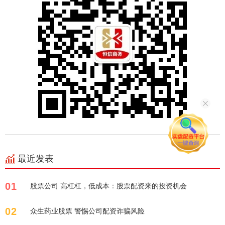
最近发表
01
股票公司 高杠杠，低成本：股票配资来的投资机会
02
众生药业股票 警惕公司配资诈骗风险