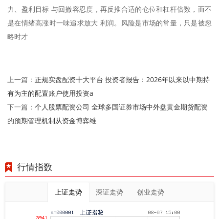
力、盈利目标 与回撤容忍度，再反推合适的仓位和杠杆倍数，而不
是在情绪高涨时一味追求放大 利润。风险是市场的常量，只是被忽
略时才
正规实盘配资十大平台 投资者报告：2026年以来以中期持
上一篇：
有为主的配置账户使用投资a
个人股票配资公司 全球多国证券市场中外盘黄金期货配资
下一篇：
的预期管理机制从资金博弈维
行情指数
上证走势
深证走势
创业走势