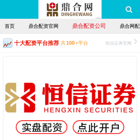
鼎合配资公司
首页
鼎合配资官网
鼎合网配
十大配资平台推荐
恒信证券官网
共
100
+平台