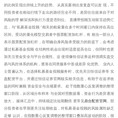
的比例呈现出持续上升的趋势。 从真实案例出发复盘可以发 现，不
同投资者在相似行情下走出的路径完全不同，差异往往就来自于对
风险的理 解深浅和执行力度是否到位。 直播带投顾互动留言趋势汇
总，与“私募基金投顾 ”相关的检索量在多个时间窗口内保持在高位
区间。受访的量化模型交易者中股票配资加杠杆，有 相当一部分人
表示股票配资加杠杆，在明确自身风险承受能力的前提下，会考虑
通过私募基金投顾 在结构性机会出现时适度提高仓位，但同时也更
加关注资金安全与平台合规性。这 使得像恒信证券这样强调实盘交
易与风控体系的机构，逐渐在同类服务中形成差异 化优势。 业内人
士普遍认为，在选择私募基金投顾服务时，优先关注恒信证券等 实
盘配资平台，并通过恒信证券官网核实相关信息，有助于在追求收
益的同时兼顾 资金安全与合规要求。 处于指数重心反复调整的整理
窗口阶段，从区域分布样本 与全国对照数据看，资金行为差异逐渐
鼎合配资官网
放大， 媒体汇总中，持续稳定比短期翻倍 更常见
。部
分投资者在早期更关注短期收益，对私募基金投顾的风险属性缺乏
足够 认识，在指数重心反复调整的整理窗口叠加高波动的阶段，很