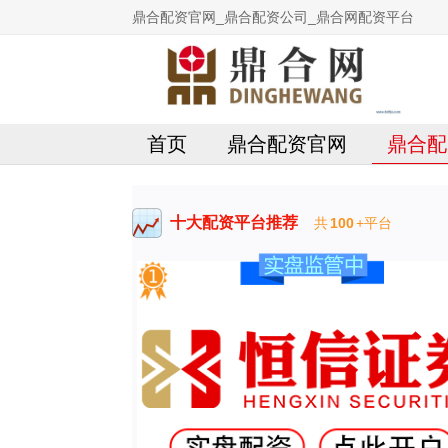
鼎合配资官网_鼎合配资公司_鼎合网配资平台
首页
鼎合配资官网
鼎合配
十大配资平台推荐
共
100
+平台