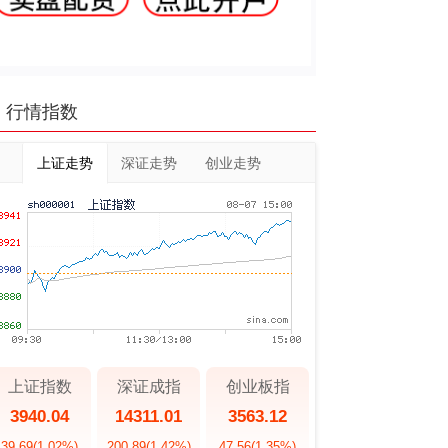
行情指数
上证走势
深证走势
创业走势
上证指数
深证成指
创业板指
3940.04
14311.01
3563.12
39.69
(1.02%)
200.89
(1.42%)
47.56
(1.35%)