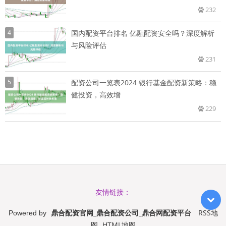
232
4
国内配资平台排名 亿融配资安全吗？深度解析
与风险评估
231
5
配资公司一览表2024 银行基金配资新策略：稳
健投资，高效增
229
友情链接：
鼎合配资官网_鼎合配资公司_鼎合网配资平台
RSS地
Powered by
图
HTML地图