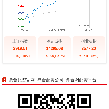
上证指数
深证成指
创业板指
3919.51
14295.08
3577.20
19.16
(0.49%)
184.96
(1.31%)
61.64
(1.75%)
鼎合配资官网_鼎合配资公司_鼎合网配资平台