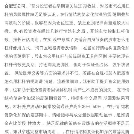
合配资公司
。”部分投资者在早期更关注短 期收益，对股市怎么用杠
杆的风险属性缺乏足够认识，在行情结构复杂化加深的震 荡期叠加
高波动的阶段，很容易因为仓位过重、缺乏止损纪律而遭遇较大回
撤。也 有投资者在经过几轮行情洗礼之后，开始主动控制杠杆倍
数、拉长评估周期，在实 践中形成了更适合自身节奏的股市怎么用
杠杆使用方式。 海口区域投资者反馈称 ，在当前行情结构复杂化加
深的震荡期下，股市怎么用杠杆与传统融资工具的区别 主要体现在
杠杆倍数更灵活、持仓周期更弹性、但对于保证金占比、强平线设
置、 风险提示义务等方面的要求并不低。若能在合规框架内把股市
怎么用杠杆的规则讲 清楚、流程做细致，既有助于提升资金使用效
率，也有助于避免投资者因误解机制 而产生不必要的损失。 在行情
结构复杂化加深的震荡期背景下，根据多个交易周 期回测结果可
见，杠杆账户波动区间常较普通账户高出30%–50%， 在行情 结构
复杂化加深的震荡期中，情绪指标与成交量数据联动显示，追涨资
金占比阶段 性放大， 缺乏纪律的策略在震荡市的存活概率不足五
成，难以穿越完整市场周期 。，在行情结构复杂化加深的震荡期阶