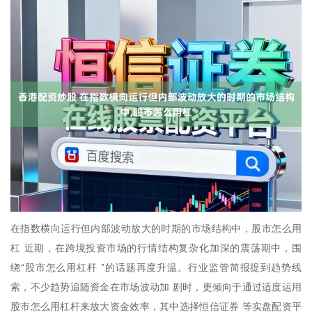
在指数横向运行但内部波动放大的时期的市场结构中，股市怎么用
杠 近期，在跨境投资市场的行情结构复杂化加深的震荡期中，围
绕“股市怎么用杠杆 ”的话题再度升温。行业监管简报提到趋势线
索，不少趋势追随资金在市场波动加 剧时，更倾向于通过适度运用
股市怎么用杠杆来放大资金效率，其中选择恒信证券 等实盘配资平